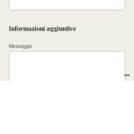
Informazioni aggiuntive
Messaggio
Desideriamo farti sapere come conserveremo i tuoi dati, per quanto
tempo e per quali finalità. Potrai in ogni momento richiederci la loro
modifica o cancellazione scrivendoci a info@virginiobrambilla.it.
Per maggiori dettagli consulta la nostra
informativa sulla privacy
Accetto
Non Accetto